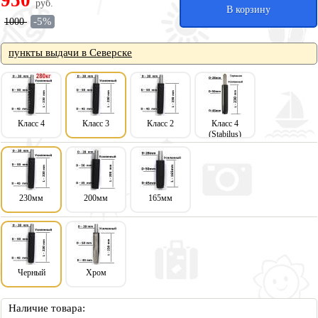
950
руб.
В корзину
-5%
1000
пункты выдачи в Северске
Класс 4
Класс 3
Класс 2
Класс 4
(Stabilus)
230мм
200мм
165мм
Черный
Хром
Наличие товара: